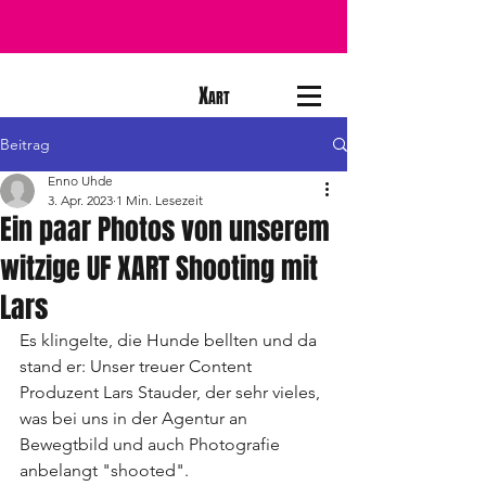
X
ART
Beitrag
Enno Uhde
3. Apr. 2023
1 Min. Lesezeit
Ein paar Photos von unserem
witzige UF XART Shooting mit
Lars
Es klingelte, die Hunde bellten und da 
stand er: Unser treuer Content 
Produzent Lars Stauder, der sehr vieles, 
was bei uns in der Agentur an 
Bewegtbild und auch Photografie 
anbelangt "shooted". 