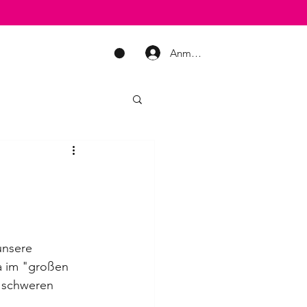
Anmelden
WARENKORB
nsere 
a im "großen 
, schweren 