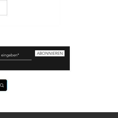
s ist Magie" - was für ein
g. DANKE an alle "Sofort-
r", damit haben wir nicht
hnet - und die Kinder sind
als happy!
ABONNIEREN