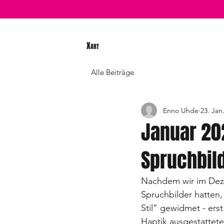
X
ART
Alle Beiträge
Enno Uhde
23. Jan
Januar 202
Spruchbil
Nachdem wir im Dez
Spruchbilder hatten
Stil" gewidmet - erst
Haptik ausgestattet