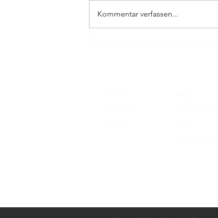
Kommentar verfassen...
„UF-XArt trifft Ress – Alles ist
Magie 2“
Shop
FAQ
Vor Ort
Versand & R
Blog
AGB
Über uns
Zahlungsmet
Kontakt​
Impressum
Datenschutz​