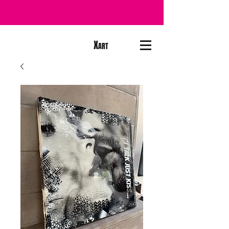
X
ART