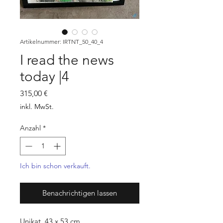
Artikelnummer: IRTNT_50_40_4
I read the news
today |4
Preis
315,00 €
inkl. MwSt.
Anzahl
*
Ich bin schon verkauft.
Benachrichtigen lassen
Unikat, 43 x 53 cm