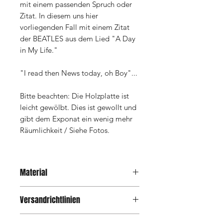
mit einem passenden Spruch oder
Zitat. In diesem uns hier
vorliegenden Fall mit einem Zitat
der BEATLES aus dem Lied "A Day
in My Life."
"I read then News today, oh Boy"...
Bitte beachten: Die Holzplatte ist
leicht gewölbt. Dies ist gewollt und
gibt dem Exponat ein wenig mehr
Räumlichkeit / Siehe Fotos.
Material
Acryl auf Holzplatte, Resin, gerahmt,
Versandrichtlinien
Schablone gesprüht.
Nach getätigter Bestellung ist Eure
Bitte beachten: Die Holzplatte ist