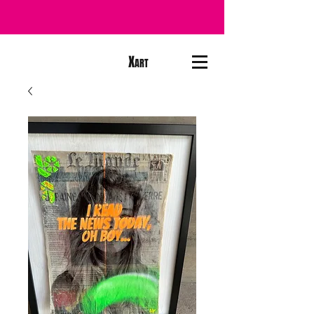
X
ART