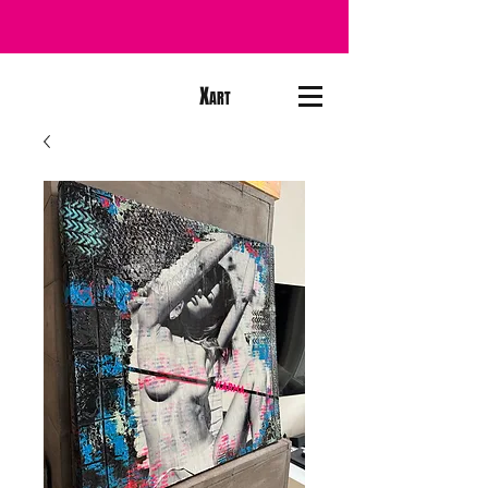
X
ART