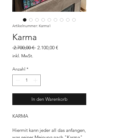
Artikelnummer: Karma1
Karma
Standardpreis
Sale-
 2.700,00 € 
2.100,00 €
Preis
inkl. MwSt.
Anzahl
*
In den Warenkorb
KARMA
Hiermit kann jeder all das anfangen,
was seiner Meinung nach "Karma"