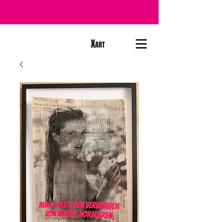
X
ART