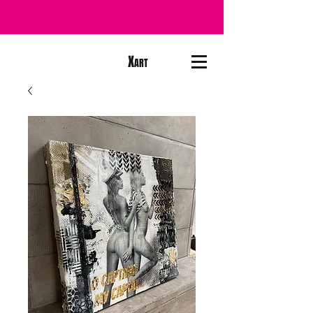
X
ART