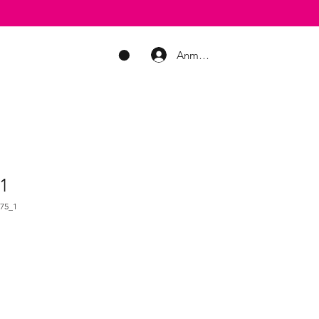
Anmelden
WARENKORB
 1
75_1