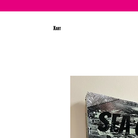
X
ART