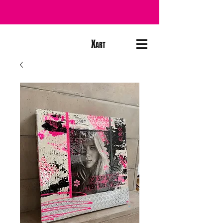
X
ART